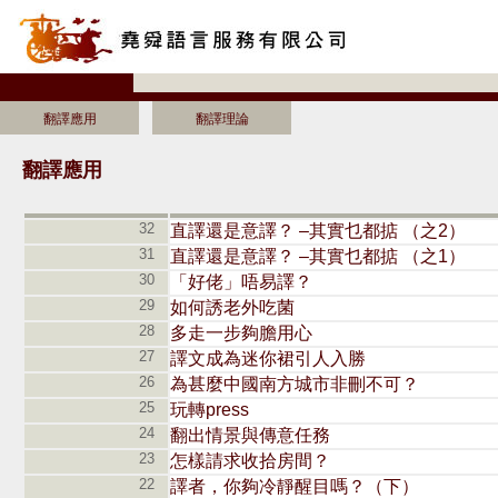
翻譯應用
翻譯理論
翻譯應用
32
直譯還是意譯？ –其實乜都掂 （之2）
31
直譯還是意譯？ –其實乜都掂 （之1）
30
「好佬」唔易譯？
29
如何誘老外吃菌
28
多走一步夠膽用心
27
譯文成為迷你裙引人入勝
26
為甚麼中國南方城市非刪不可？
25
玩轉press
24
翻出情景與傳意任務
23
怎樣請求收拾房間？
22
譯者，你夠冷靜醒目嗎？（下）