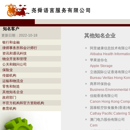
知名客户
其他知名企业
更新日期：2022-10-18
银行和金融
律师事务所和会计师行
阿里健康信息技术有限公
资讯和通讯科技
Alibaba Health Informati
物业开发和管理
苹果迷你仓
公关和顾问公司
Apple Storage
保险业
立德国际公证香港有限公
传媒机构
Bureau Veritas Hong Kon
运输和物流业
商界环保协会
零售和制造
Business Environmental 
其他知名企业
佳能香港有限公司
政府部门
Canon Hong Kong Compa
半官方机构和官方资助机构
国泰航空饮食服务(香港)
教育机构
Cathay Pacific Catering S
澳门电力股份有限公司
Cem