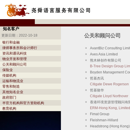
知名客户
公关和顾问公司
更新日期：2022-10-18
银行和金融
律师事务所和会计师行
AvantBiz Consulting Limi
资讯和通讯科技
Aves Asia Limited
物业开发和管理
熊木林创作有限公司
公关和顾问公司
B-Tree Design Group Lim
保险业
Boyden Management Cons
传媒机构
哲基杰讯
运输和物流业
Citigate Dewe Rogerson
零售和制造
哲基骆华
其他知名企业
Citigate Lloyd Northover
政府部门
香港环境资源管理顾问有
半官方机构和官方资助机构
ERM-Hong Kong, Limite
教育机构
Fimat Group
Fleishman-Hillard
Headstrong (Hong Kong) 