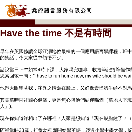
Have the time 不是有時間
早年在英國修讀全球江湖地位最棒的一個應用語言學課程，班中
的笑話，令大家從中領悟不少。
話說當日下午如常4時下課，大家喝完咖啡，收拾筆記簿準備作鳥獸散，鄰座
思索回敬一句：”I have to run home now, my wife should be waitin
他瞪大眼望著我，詫異之情寫在臉上，又好像責怪我牛頭不對馬
其實當時阿祥歸心似箭，更是無心陪他們結伴喝酒（當地人下
人」)。
現在你知道洋相出了在哪裡？人家是想知道「現在幾點鐘了？（
阿祥當時33歲，打從幼稚園開始學英語，經過小學中學大學，記憶中從未聽