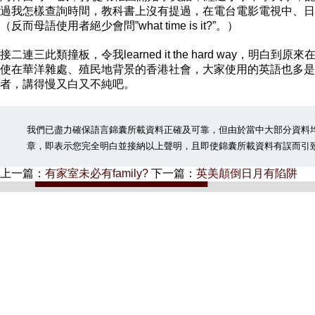
過我怎樣查詢時間，教科書上沒有提過，在電台電影電視中、日常與老外交
（反而母語使用者絕少會問”what time is it?”。）
接二連三此類撞板，令我learned it the hard way
使在華洋雜處、殖民地背景的香港社會，大家使用的英語也多是
者，講得慢又白又不純吧。
我們已盡力確保語言錦囊所載資料正確及可靠，但由於當中大部分資料
章，即表示您完全明白並接納以上聲明，且即使錦囊所載資料有誤而引
上一篇：
有家室未必有family?
下一篇：
英美顛倒日月有陷阱