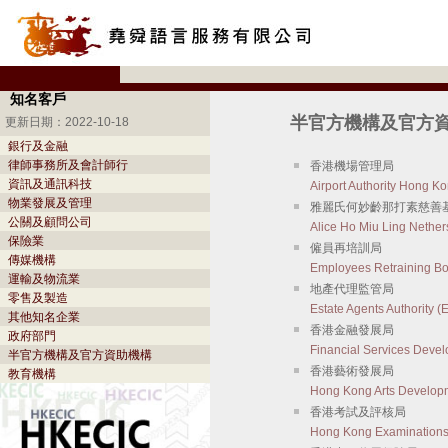
知名客戶
半官方機構及官方
更新日期：2022-10-18
銀行及金融
律師事務所及會計師行
香港機場管理局
資訊及通訊科技
Airport Authority Hong K
物業發展及管理
雅麗氏何妙齡那打素慈善
公關及顧問公司
Alice Ho Miu Ling Nether
保險業
僱員再培訓局
傳媒機構
Employees Retraining B
運輸及物流業
地產代理監管局
零售及製造
Estate Agents Authority (
其他知名企業
香港金融發展局
政府部門
Financial Services Deve
半官方機構及官方資助機構
香港藝術發展局
教育機構
Hong Kong Arts Develop
香港考試及評核局
Hong Kong Examinations 