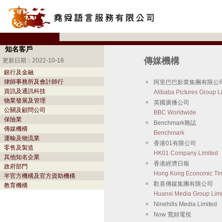
知名客戶
傳媒機構
更新日期：2022-10-18
銀行及金融
律師事務所及會計師行
阿里巴巴影業集團有限公
資訊及通訊科技
Alibaba Pictures Group L
物業發展及管理
英國廣播公司
公關及顧問公司
BBC Worldwide
保險業
Benchmark雜誌
傳媒機構
Benchmark
運輸及物流業
香港01有限公司
零售及製造
HK01 Company Limited
其他知名企業
香港經濟日報
政府部門
Hong Kong Economic Ti
半官方機構及官方資助機構
歡喜傳媒集團有限公司
教育機構
Huanxi Media Group Limi
Ninehills Media Limited
Now 寬頻電視