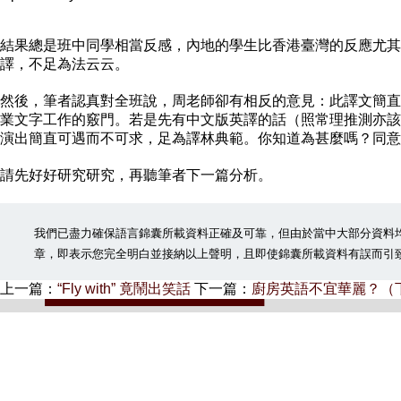
結果總是班中同學相當反感，內地的學生比香港臺灣的反應尤其強
譯，不足為法云云。
然後，筆者認真對全班說，周老師卻有相反的意見：此譯文簡直
業文字工作的竅門。若是先有中文版英譯的話（照常理推測亦該如
演出簡直可遇而不可求，足為譯林典範。你知道為甚麼嗎？同意
請先好好研究研究，再聽筆者下一篇分析。
我們已盡力確保語言錦囊所載資料正確及可靠，但由於當中大部分資料
章，即表示您完全明白並接納以上聲明，且即使錦囊所載資料有誤而引
上一篇：
“Fly with” 竟鬧出笑話
下一篇：
廚房英語不宜華麗？（