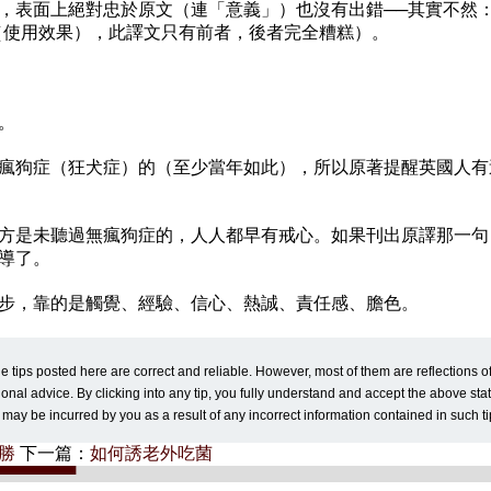
表面上絕對忠於原文（連「意義」）也沒有出錯──其實不然：意
se（使用效果），此譯文只有前者，後者完全糟糕）。
。
瘋狗症（狂犬症）的（至少當年如此），所以原著提醒英國人有
方是未聽過無瘋狗症的，人人都早有戒心。如果刊出原譯那一句
導了。
步，靠的是觸覺、經驗、信心、熱誠、責任感、膽色。
 tips posted here are correct and reliable. However, most of them are reflections o
onal advice. By clicking into any tip, you fully understand and accept the above st
ch may be incurred by you as a result of any incorrect information contained in such ti
勝
下一篇：
如何誘老外吃菌