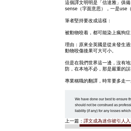
這個譯文明明是「信達雅」俱備，
sense（字面意思），一是u
筆者堅持要改成這樣：
被動物咬着，都可能染上瘋狗症
理由：原來全英國是從未發生過
動物咬傷後果可大可小。
但是在我們世界這一邊，沒有地
防，在本地不必，那是嚴重的誤
專業稱職的翻譯，時常要多走一
We have done our best to ensure the
should not be construed as professi
liability (if any) for any losses whi
上一篇：
譯文成為迷你裙引人入