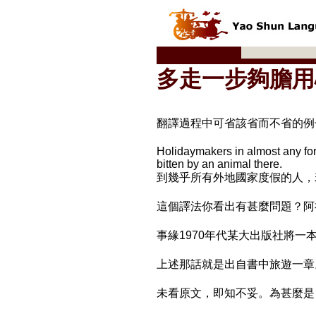
多走一步夠膽用
翻譯過程中可省該省而不省的例
Holidaymakers in almost any forei
bitten by an animal there.
到幾乎所有外地國家度假的人，
這個譯法你看出有甚麼問題？阿
事緣1970年代某大出版社將
上述那話就是出自書中旅遊一章
未看原文，即知不妥。為甚麼是