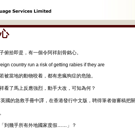
心
子俯拾即是，有一個令阿祥刻骨銘心。
gn country run a risk of getting rabies if they are
若被當地的動物咬着，都有患瘋狗症的危險。
祥看了馬上反應強烈，動手大改，可知為何？
一本英國的急救手冊中譯，在香港發行中文版，聘得筆者做審稿把關
。
「到幾乎所有外地國家度假……」？